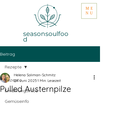
ME
NU
seasonsoulfoo
d
Beitrag
Rezepte
Helena Soliman-Schmitz
Rezepte
24. Juni 2025
1 Min. Lesezeit
Pulled Austernpilze
Ernährungsinfos
Gemüseinfo