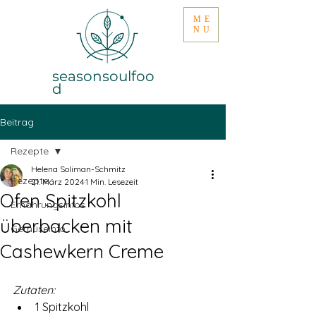
ME
NU
seasonsoulfoo
d
Beitrag
Rezepte
Helena Soliman-Schmitz
Rezepte
21. März 2024
1 Min. Lesezeit
Ofen Spitzkohl
Ernährungsinfos
überbacken mit
Gemüseinfo
Cashewkern Creme
Zutaten:
1 Spitzkohl