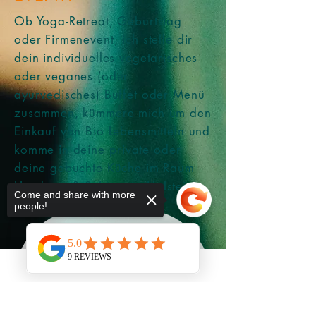
Ob Yoga-Retreat, Geburtstag
oder Firmenevent, ich stelle dir
dein individuelles vegetarisches
oder veganes (oder
ayurvedisches) Buffet oder Menü
zusammen, kümmere mich um den
Einkauf von Bio Lebensmitteln und
komme in deine
private
oder
deine gebuchte Küche im Raum
Hamburg & Schleswig Holstein.
Come and share with more
people!
Schreibe mir für dein
individuelles Angebot.
Ich melde mich
Sorry, the checkout page does not