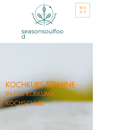
ME
NU
seasonsoulfoo
d
KOCHKURS TERMINE
IN DER KURKUMA
KOCHSCHULE