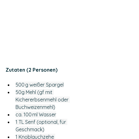
Zutaten (2 Personen)
500 g weißer Spargel
50g Mehl (gf mit 
Kichererbsenmehl oder 
Buchweizenmehl)
ca. 100 ml Wasser
1 TL Senf (optional, für 
Geschmack)
1 Knoblauchzehe 