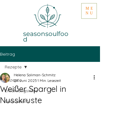
ME
NU
seasonsoulfoo
d
Beitrag
Rezepte
Helena Soliman-Schmitz
Rezepte
24. Juni 2025
1 Min. Lesezeit
Weißer Spargel in
Ernährungsinfos
Nusskruste
Gemüseinfo