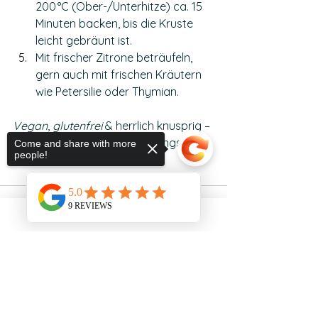
200 °C (Ober-/Unterhitze) ca. 15 
Minuten backen, bis die Kruste 
leicht gebräunt ist.
Mit frischer Zitrone beträufeln, 
gern auch mit frischen Kräutern 
wie Petersilie oder Thymian.
Vegan
, 
glutenfrei
 & herrlich knusprig – 
passt perfekt zu einem Frühlingssalat 
Come and share with more
people!
und Kartoffelstampf.
Sorry, the checkout page does not
support sharing
Copied to clipboard
Alle ansehen
Aktuelle Beiträge