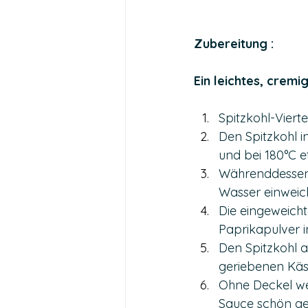
Zubereitung : 
Ein leichtes, cremi
Spitzkohl-Vierte
Den Spitzkohl i
und bei 180°C 
Währenddessen
Wasser einweic
Die eingeweich
Paprikapulver i
Den Spitzkohl 
geriebenen Käs
Ohne Deckel we
Sauce schön geb