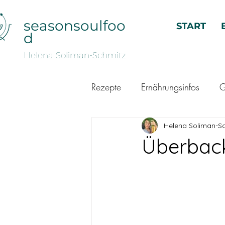
seasonsoulfoo
START
d
Helena Soliman-Schmitz
Rezepte
Ernährungsinfos
G
Helena Soliman-S
Überback