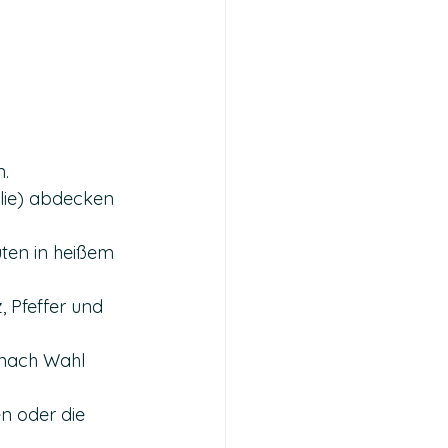
n.
olie) abdecken 
en in heißem 
 Pfeffer und 
nach Wahl 
n oder die 